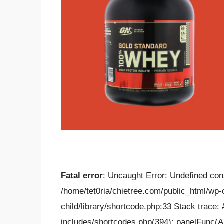
Fatal error
: Uncaught Error: Undefined cons
/home/tet0ria/chietree.com/public_html/wp
child/library/shortcode.php:33 Stack trace:
includes/shortcodes.php(394): panelFunc(Array