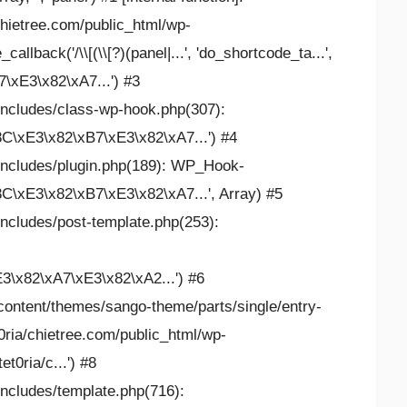
chietree.com/public_html/wp-
llback('/\\[(\\[?)(panel|...', 'do_shortcode_ta...',
\xE3\x82\xA7...') #3
includes/class-wp-hook.php(307):
C\xE3\x82\xB7\xE3\x82\xA7...') #4
-includes/plugin.php(189): WP_Hook-
8C\xE3\x82\xB7\xE3\x82\xA7...', Array) #5
includes/post-template.php(253):
3\x82\xA7\xE3\x82\xA2...') #6
content/themes/sango-theme/parts/single/entry-
0ria/chietree.com/public_html/wp-
t0ria/c...') #8
includes/template.php(716):