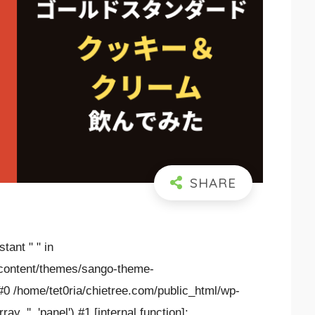
tant " " in
-content/themes/sango-theme-
 #0 /home/tet0ria/chietree.com/public_html/wp-
, '', 'panel') #1 [internal function]: