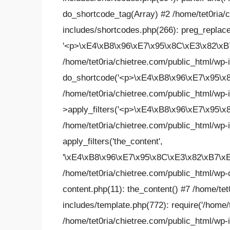
do_shortcode_tag(Array) #2 /home/tet0ria/
includes/shortcodes.php(266): preg_replace_ca
'<p>\xE4\xB8\x96\xE7\x95\x8C\xE3\x82\xB7
/home/tet0ria/chietree.com/public_html/wp-
do_shortcode('<p>\xE4\xB8\x96\xE7\x95\x8
/home/tet0ria/chietree.com/public_html/wp
>apply_filters('<p>\xE4\xB8\x96\xE7\x95\x
/home/tet0ria/chietree.com/public_html/wp-
apply_filters('the_content',
'\xE4\xB8\x96\xE7\x95\x8C\xE3\x82\xB7\xE
/home/tet0ria/chietree.com/public_html/wp-
content.php(11): the_content() #7 /home/tet
includes/template.php(772): require('/home/te
/home/tet0ria/chietree.com/public_html/wp-